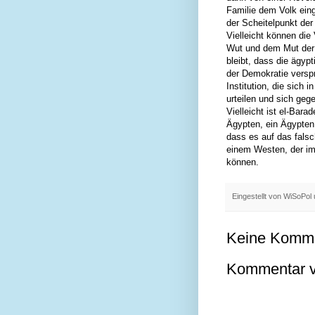
Familie dem Volk ein
der Scheitelpunkt der
Vielleicht können die
Wut und dem Mut der 
bleibt, dass die ägyp
der Demokratie verspr
Institution, die sich 
urteilen und sich geg
Vielleicht ist el-Bar
Ägypten, ein Ägypten
dass es auf das falsc
einem Westen, der im 
können.
Eingestellt von
WiSoPol
Keine Komme
Kommentar ve