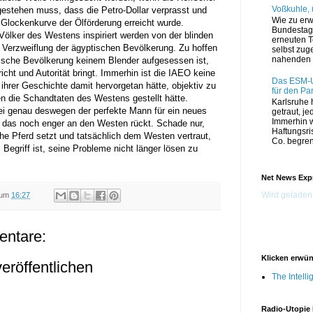
Voßkuhle,
gestehen muss, dass die Petro-Dollar verprasst und
Wie zu erw
 Glockenkurve der Ölförderung erreicht wurde.
Bundestag 
 Völker des Westens inspiriert werden von der blinden
erneuten T
Verzweiflung der ägyptischen Bevölkerung. Zu hoffen
selbst zug
nahenden 
tische Bevölkerung keinem Blender aufgesessen ist,
icht und Autorität bringt. Immerhin ist die IAEO keine
Das ESM-Ur
in ihrer Geschichte damit hervorgetan hätte, objektiv zu
für den Pa
en die Schandtaten des Westens gestellt hätte.
Karlsruhe h
adei genau deswegen der perfekte Mann für ein neues
getraut, jed
Immerhin 
 das noch enger an den Westen rückt. Schade nur,
Haftungsri
he Pferd setzt und tatsächlich dem Westen vertraut,
Co. begrenz
Begriff ist, seine Probleme nicht länger lösen zu
Net News Exp
Wird geladen.
um
16:27
ntare:
Klicken erwü
röffentlichen
The Intell
Radio-Utopie