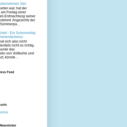
 übernehmen Sie!
arten war, hat der
am Freitag einer
eil-Entmachtung seiner
estimmt. Angesichts der
Sommerpa...
teil - Ein Scheinerfolg
rlamentarismus
at sich also nicht
enfalls nicht so richtig.
wurde das
siko von Voßkuhle und
t, könnte ...
ress Feed
..
nscht
igence
 Newsticker