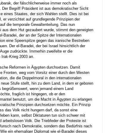
ubarak, der fälschlicherweise immer noch als
d. Der Begriff Präsident ist aus demokratischer Sicht
e eines Staates, der sich Wahlen stellt. Dies ist bei
, er verzichtet auf grundlegende Prinzipien der
 auf die temporale Gewaltenteilung.
Das nun
 aus dem Hut gezaubert wurde, stimmt den geneigten
l-Baradei, der an der Spitze der Internationalen
ion eine Speerspitze gegen das iranische Bestreben
en. Der el-Baradei, der bei Israel hinsichtlich der
Auge zudrückte. Immerhin zweifelte er die
 Irak-Krieg 2003 an.
tische Reformen in Ägypten durchsetzen. Damit
die Fronten, weg vom Vorsitz einer durch den Westen
ation, die die Doppelmoral in den internationalen
neue Stufe stellt, hin zu dem Land, in dem er geboren
 es begrüßenswert, wenn jemand einem Land
chte, fraglich ist hingegen, ob er den
antel benutzt, um die Macht in Ägypten zu erlangen
ratische Prinzipien durchsetzen möchte. Ein Prinzip
ass das Volk nicht hungern darf, da sonst eine
leben kann, selbst Diktaturen tun sich schwer mit
arbeitslosen Volk. Die Triebfeder der Proteste ist
Wunsch nach Demokratie, sondern das Bedürfnis nach
Wie ein ehemaliger Diplomat wie el-Baradei dieses