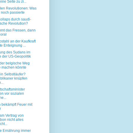
eine Seite zu zi...
en Revolutionen: Was
 noch passierte
Kollaps durch saudi-
ische Revolution?
mmt das Fressen, dann
oral
stahl an der Kaufkraft
te Enteignung ...
lung des Sudans im
e der US-Geopolitik
er belgische Weg
 machen könnte
in Selbstläufer?
blikaner knüpfen
...
tschaftsminister
n vor sozialen
e...
 bekämpft Feuer mit
r
m Vertrag von
bon nicht alles
cht...
e Ernährung immer