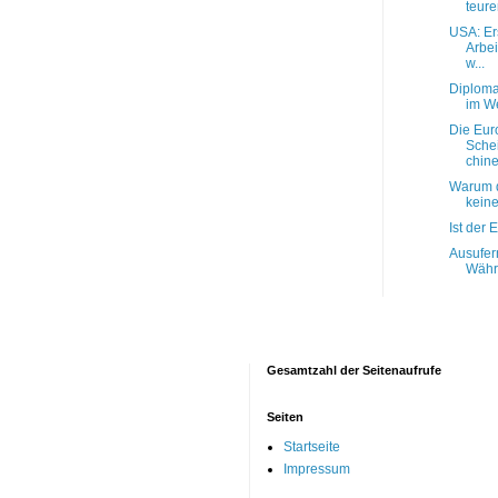
teure
USA: Er
Arbei
w...
Diploma
im W
Die Eur
Sche
chines
Warum d
kein
Ist der 
Ausufer
Währu
Gesamtzahl der Seitenaufrufe
Seiten
Startseite
Impressum