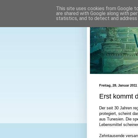
This site uses cookies from Google to 
are shared with Google along with per
statistics, and to detect and address
Freitag, 28. Januar 2011
Erst kommt d
Der seit 30 Jahren r
protegiert, scheint d
aus Tunesien. Die spe
Lebensmittel scheine
Zehntausende versamm