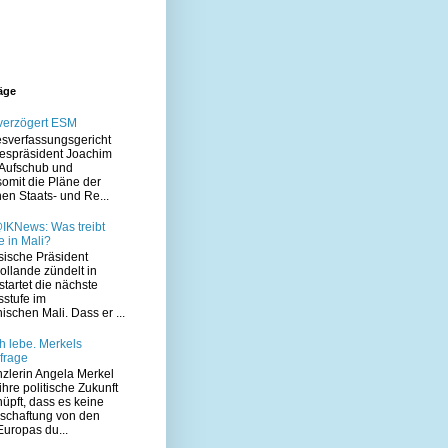
räge
 verzögert ESM
sverfassungsgericht
despräsident Joachim
Aufschub und
somit die Pläne der
en Staats- und Re...
IKNews: Was treibt
 in Mali?
sische Präsident
ollande zündelt in
startet die nächste
sstufe im
ischen Mali. Dass er ...
h lebe. Merkels
frage
zlerin Angela Merkel
hre politische Zukunft
üpft, dass es keine
schaftung von den
uropas du...