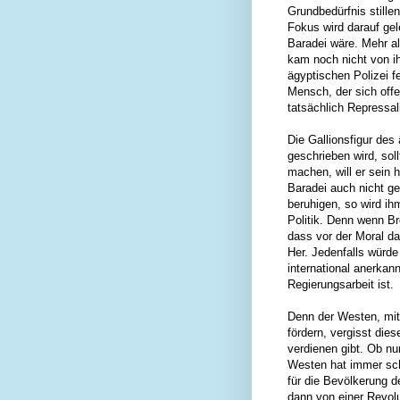
Grundbedürfnis stille
Fokus wird darauf gel
Baradei wäre. Mehr a
kam noch nicht von i
ägyptischen Polizei f
Mensch, der sich offe
tatsächlich Repressa
Die Gallionsfigur des
geschrieben wird, sol
machen, will er sein 
Baradei auch nicht ge
beruhigen, so wird ihm
Politik. Denn wenn B
dass vor der Moral d
Her. Jedenfalls würde
international anerkan
Regierungsarbeit ist.
Denn der Westen, mit
fördern, vergisst di
verdienen gibt. Ob nu
Westen hat immer sch
für die Bevölkerung de
dann von einer Revol