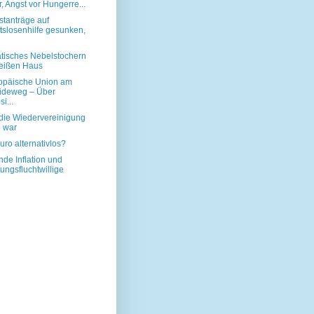
r, Angst vor Hungerre...
stanträge auf
tslosenhilfe gesunken,
tisches Nebelstochern
eißen Haus
opäische Union am
ideweg – Über
i...
ie Wiedervereinigung
e war
Euro alternativlos?
nde Inflation und
ngsfluchtwillige