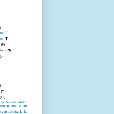
)
ber
(4)
ber
(1)
r
(8)
mber
(13)
(9)
)
9)
r
(28)
(19)
che Demonstranten
eren zusehends ihre ...
 versucht das Militär