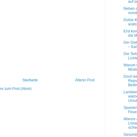
auf s
Neben d
sonst
Dollar-
arab
Erst ko
die M
Der Dieb
– Kal
Die Tei
Licht
Warum d
Mode
Doch ke
Startseite
Älterer Post
Repu
Bedin
e zum Post (Atom)
Landwir
warne
Unruh
Spanien
Feue
Warum a
Lissa
schle
Gesund