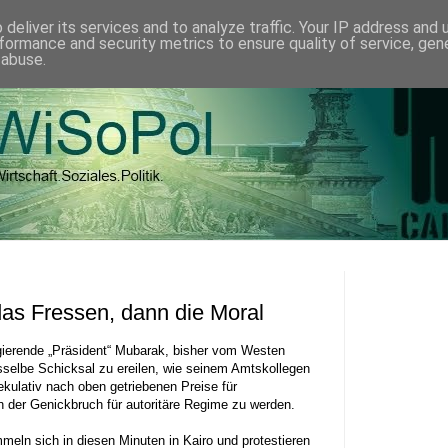
deliver its services and to analyze traffic. Your IP address and
formance and security metrics to ensure quality of service, ge
 abuse.
as Fressen, dann die Moral
egierende „Präsident“ Mubarak, bisher vom Westen
asselbe Schicksal zu ereilen, wie seinem Amtskollegen
kulativ nach oben getriebenen Preise für
n der Genickbruch für autoritäre Regime zu werden.
eln sich in diesen Minuten in Kairo und protestieren