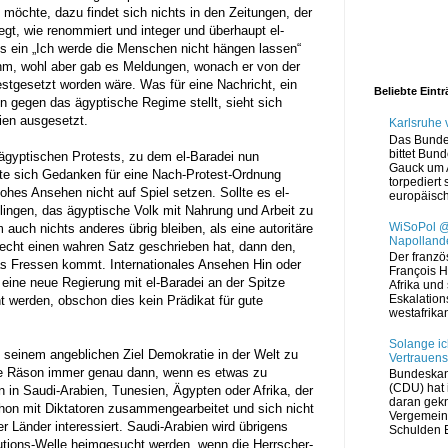
n möchte, dazu findet sich nichts in den Zeitungen, der
egt, wie renommiert und integer und überhaupt el-
ls ein „Ich werde die Menschen nicht hängen lassen“
hm, wohl aber gab es Meldungen, wonach er von der
estgesetzt worden wäre.
Was für eine Nachricht, ein
Beliebte Eint
n gegen das ägyptische Regime stellt, sieht sich
lien ausgesetzt.
Karlsruhe
Das Bunde
bittet Bun
 ägyptischen Protests, zu dem el-Baradei nun
Gauck um 
lte sich Gedanken für eine Nach-Protest-Ordnung
torpediert 
hohes Ansehen nicht auf Spiel setzen.
Sollte es el-
europäisch
lingen, das ägyptische Volk mit Nahrung und Arbeit zu
WiSoPol @
 auch nichts anderes übrig bleiben, als eine autoritäre
Napollande
recht einen wahren Satz geschrieben hat, dann den,
Der franzö
as Fressen kommt. Internationales Ansehen Hin oder
François H
 eine neue Regierung mit el-Baradei an der Spitze
Afrika und 
Eskalation
nt werden, obschon dies kein Prädikat für gute
westafrikan
Solange ic
 seinem angeblichen Ziel Demokratie in der Welt zu
Vertrauens
ese Räson immer genau dann, wenn es etwas zu
Bundeskan
(CDU) hat i
n in Saudi-Arabien, Tunesien, Ägypten oder Afrika, der
daran gekn
on mit Diktatoren zusammengearbeitet und sich nicht
Vergemein
r Länder interessiert.
Saudi-Arabien wird übrigens
Schulden E
utions-Welle heimgesucht werden, wenn die Herrscher-