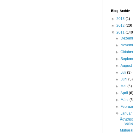
Blog-Archiv
►
2013
(1)
►
2012
(20)
▼
2011
(140
►
Dezem
►
Novem
►
Oktobe
►
Septe
►
August
►
Juli
(3)
►
Juni
(5)
►
Mai
(5)
►
April
(6
►
März
(3
►
Februa
▼
Januar
Ägyptis
verli
Mubarak