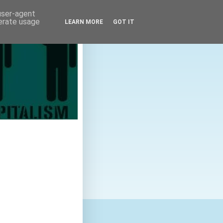
 user-agent
nerate usage
LEARN MORE
GOT IT