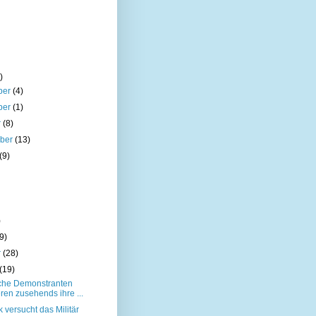
)
ber
(4)
ber
(1)
r
(8)
mber
(13)
(9)
)
9)
r
(28)
(19)
che Demonstranten
eren zusehends ihre ...
 versucht das Militär