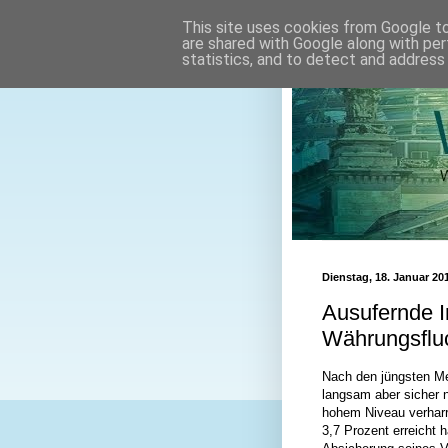
This site uses cookies from Google to 
are shared with Google along with per
statistics, and to detect and address
Dienstag, 18. Januar 20
Ausufernde I
Währungsfluc
Nach den jüngsten Me
langsam aber sicher na
hohem Niveau verharr
3,7 Prozent erreicht h