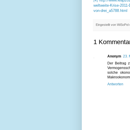
http://www.leap2
[4]
weltweite-Krise-2011
von-drei_a5788.html
Eingestellt von
WiSoPol
1 Kommentar
Anonym
23. 
Der Beitrag zu
Vermogensschu
solche okono
Makrookonomie
Antworten