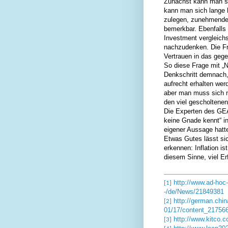
Zunächst kann man si
kann man sich lange h
zulegen, zunehmende I
bemerkbar. Ebenfalls 
Investment vergleichs
nachzudenken. Die Fra
Vertrauen in das ge
So diese Frage mit „N
Denkschritt demnach
aufrecht erhalten werd
aber man muss sich n
den viel gescholtene
Die Experten des GEA
keine Gnade kennt“ i
eigener Aussage hatt
Etwas Gutes lässt si
erkennen: Inflation i
diesem Sinne, viel Er
http://www.ad-hoc-
[1]
-/de/News/21849381
http://german.chin
[2]
01/17/content_21756
http://www.kitco.
[3]