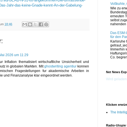
020.eu/GEAB-N-51-ist-angekommen-Die-umfassende-
Voßkuhle,
-Das-Jahr-das-keine-Gnade-kennt-An-der-Gabelung-
Wie zu erw
Bundestag 
erneuten T
selbst zug
nahenden 
um
18:46
Das ESM-Ur
für den Pa
:
Karlsruhe h
getraut, jed
Immerhin 
Haftungsri
Mai 2026 um 11:29
Co. begrenz
r Inflation thematisiert wirtschaftliche Unsicherheit und
tz in globalen Markten. Mit
ghostwriting agentiur
konnen
mischen Fragestellungen fur akademische Arbeiten in
Net News Exp
 und Finanzanalyse klar eingeordnet werden.
Wird geladen.
Klicken erwü
The Intell
Radio-Utopie