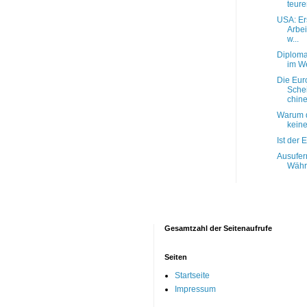
teure
USA: Er
Arbei
w...
Diploma
im W
Die Eur
Sche
chines
Warum d
kein
Ist der 
Ausufer
Währu
Gesamtzahl der Seitenaufrufe
Seiten
Startseite
Impressum