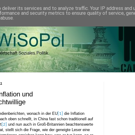
deliver its services and to analyze traffic. Your IP address and
formance and security metrics to ensure quality of service, ge
 abuse.
11
nflation und
htwillige
dienberichten, wonach in der EU
die Inflation
[1]
ch oben schnellt, in China fast schon traditionell auf
t
und nun auch in Groß-Britannien beachtenswerte
[2]
at, stellt sich die Frage, wie der geneigte Leser eine