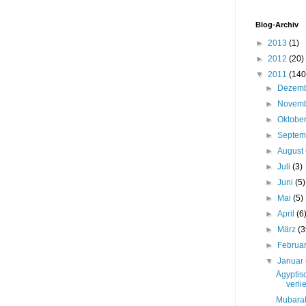
Blog-Archiv
►
2013
(1)
►
2012
(20)
▼
2011
(140
►
Dezem
►
Novem
►
Oktobe
►
Septe
►
August
►
Juli
(3)
►
Juni
(5)
►
Mai
(5)
►
April
(6
►
März
(3
►
Februa
▼
Januar
Ägyptis
verli
Mubarak