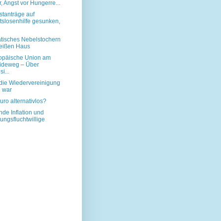
r, Angst vor Hungerre...
stanträge auf
tslosenhilfe gesunken,
tisches Nebelstochern
eißen Haus
opäische Union am
ideweg – Über
i...
ie Wiedervereinigung
e war
Euro alternativlos?
nde Inflation und
ngsfluchtwillige