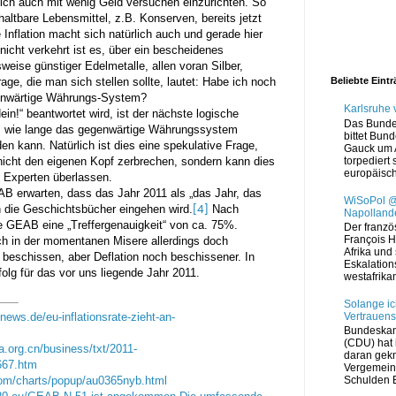
ch auch mit wenig Geld versuchen einzurichten. So
altbare Lebensmittel, z.B. Konserven, bereits jetzt
nflation macht sich natürlich auch und gerade hier
nicht verkehrt ist es, über ein bescheidenes
weise günstiger Edelmetalle, allen voran Silber,
ge, die man sich stellen sollte, lautet: Habe ich noch
Beliebte Eint
genwärtige Währungs-System?
Karlsruhe
ein!“ beantwortet wird, ist der nächste logische
Das Bunde
, wie lange das gegenwärtige Währungssystem
bittet Bun
en kann. Natürlich ist dies eine spekulative Frage,
Gauck um 
icht den eigenen Kopf zerbrechen, sondern kann dies
torpediert 
europäisch
n Experten überlassen.
B erwarten, dass das Jahr 2011 als „das Jahr, das
WiSoPol @
n die Geschichtsbücher eingehen wird.
Nach
[4]
Napollande
e GEAB eine „Treffergenauigkeit“ von ca. 75%.
Der franzö
François H
ch in der momentanen Misere allerdings doch
Afrika und 
st beschissen, aber Deflation noch beschissener. In
Eskalation
folg für das vor uns liegende Jahr 2011.
westafrikan
Solange ic
Vertrauens
news.de/eu-inflationsrate-zieht-an-
Bundeskan
(CDU) hat i
a.org.cn/business/txt/2011-
daran gekn
667.htm
Vergemein
com/charts/popup/au0365nyb.html
Schulden E