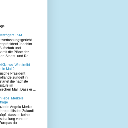
räge
 verzögert ESM
sverfassungsgericht
despräsident Joachim
Aufschub und
somit die Pläne der
en Staats- und Re...
IKNews: Was treibt
 in Mali?
sische Präsident
ollande zündelt in
startet die nächste
sstufe im
ischen Mali. Dass er ...
h lebe. Merkels
frage
zlerin Angela Merkel
hre politische Zukunft
üpft, dass es keine
schaftung von den
uropas du...