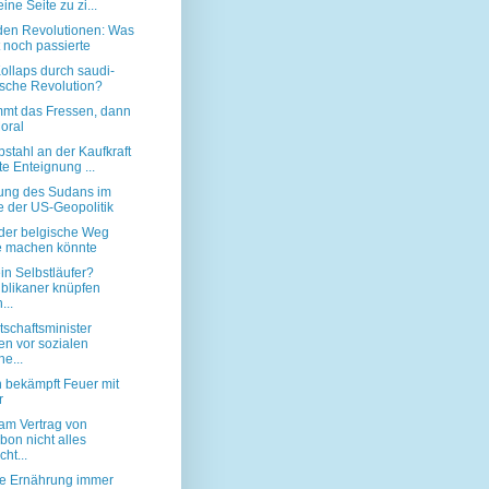
eine Seite zu zi...
en Revolutionen: Was
 noch passierte
Kollaps durch saudi-
ische Revolution?
mmt das Fressen, dann
oral
stahl an der Kaufkraft
te Enteignung ...
lung des Sudans im
e der US-Geopolitik
er belgische Weg
 machen könnte
in Selbstläufer?
blikaner knüpfen
...
tschaftsminister
n vor sozialen
e...
 bekämpft Feuer mit
r
m Vertrag von
bon nicht alles
cht...
e Ernährung immer