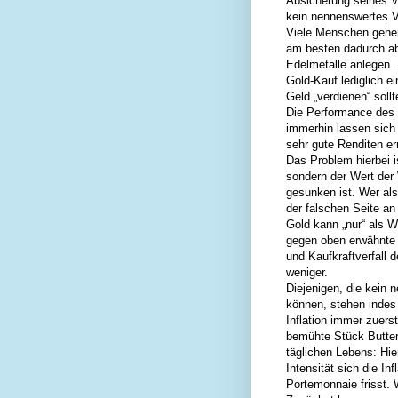
Absicherung seines V
kein nennenswertes 
Viele Menschen gehen
am besten dadurch ab
Edelmetalle anlegen.
Gold-Kauf lediglich 
Geld „verdienen“ soll
Die Performance des
immerhin lassen sich
sehr gute Renditen er
Das Problem hierbei i
sondern der Wert der
gesunken ist. Wer als
der falschen Seite a
Gold kann „nur“ als W
gegen oben erwähnte I
und Kaufkraftverfall 
weniger.
Diejenigen, die kein
können, stehen indes
Inflation immer zuers
bemühte Stück Butter,
täglichen Lebens: Hie
Intensität sich die In
Portemonnaie frisst. 