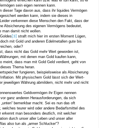
ermögens erreichen kann bzw. was er tun kann, so er
Vermögen sein eigen nennen kann.
 dieser Tage davon aus, dass ihr liquides Vermögen
gesichert werden kann, indem sie dieses in
 Leider verkennen diese Menschen den Fakt, dass der
eine Absicherung des eigenen Vermögens bedeutet,
te man damit nicht wollen.
 Goldes
straft mich hier im ersten Moment Lügen,
[3]
 doch mit Gold und anderen Edelmetallen gute bis
reichen, oder?
st, dass nicht das Gold mehr Wert geworden ist,
 Währungen, mit denen man Gold kaufen kann,
o meint, dass man mit Gold Geld verdient, geht von
n dieses Thema heran.
ertspeicher fungieren, beispielsweise als Absicherung
nflation. Mit physischem Gold lässt sich der Wert-
der jeweiligen Währung abmildern, nicht mehr und nicht
 nennenswertes Geldvermögen ihr Eigen nennen
 vor ganz anderen Herausforderungen, da sich
t „unten“ bemerkbar macht. Sei es nun das oft
 welches teurer wird oder andere Bedarfsmittel des
r erkennt man besonders deutlich, mit welcher
flation durch unser aller Leben und unser aller
Was also tun als „armer Schlucker“?