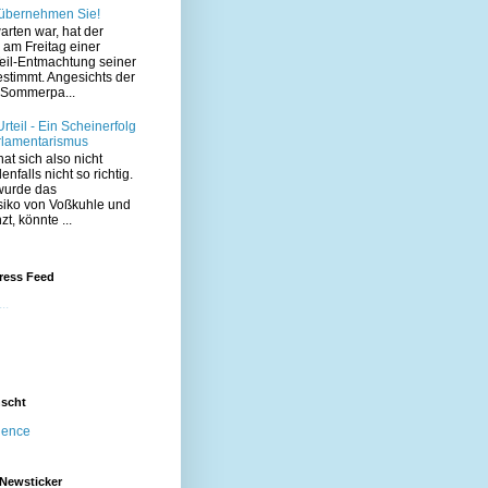
 übernehmen Sie!
arten war, hat der
am Freitag einer
eil-Entmachtung seiner
estimmt. Angesichts der
Sommerpa...
teil - Ein Scheinerfolg
rlamentarismus
at sich also nicht
enfalls nicht so richtig.
wurde das
siko von Voßkuhle und
t, könnte ...
ress Feed
..
nscht
igence
 Newsticker