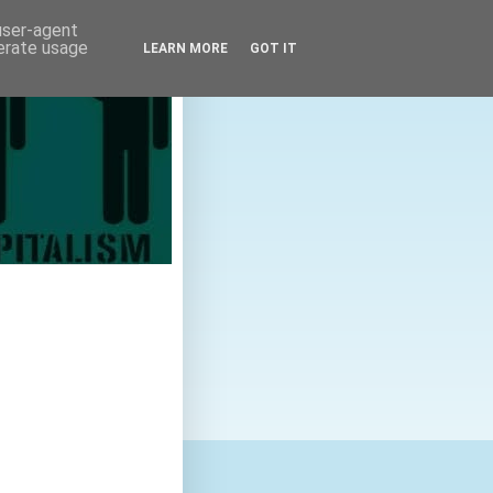
 user-agent
nerate usage
LEARN MORE
GOT IT