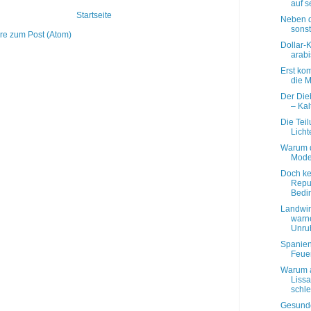
auf s
Startseite
Neben d
sonst
e zum Post (Atom)
Dollar-
arab
Erst ko
die M
Der Dieb
– Kal
Die Tei
Licht
Warum d
Mode
Doch ke
Repu
Bedin
Landwir
warne
Unruh
Spanien
Feue
Warum a
Lissa
schle
Gesund