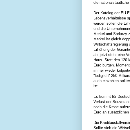
die nationalstaatliche
Der Katalog der EU-Eu
Lebensverhältnisse sp
werden sollen die Erh
und die Unternehmens
Merkel und Sarkozy 
Merkel ist gleich dop
Wirtschaftsregierung 
Erhöhung der Garant
ab, jetzt steht eine 
Haus. Statt den 120 M
Euro bürgen. Momenta
immer wieder kolporti
"lediglich" 250 Millia
auch einzahlen sollten
ist.
Es kommt für Deutschl
Verlust der Souveräni
noch die Krone aufzus
Euro an zusätzliche
Die Kreditausfallvers
Sollte sich die Wirts