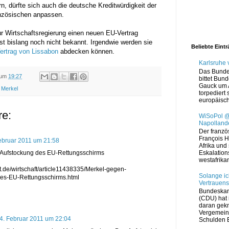
rn, dürfte sich auch die deutsche Kreditwürdigkeit der
anzösischen anpassen.
ur Wirtschaftsregierung einen neuen EU-Vertrag
ist bislang noch nicht bekannt. Irgendwie werden sie
Beliebte Eint
ertrag von Lissabon
abdecken können.
Karlsruhe
Das Bunde
um
19:27
bittet Bun
Gauck um 
 Merkel
torpediert 
europäisch
e:
WiSoPol @
Napollande
Der franzö
François H
ebruar 2011 um 21:58
Afrika und 
Eskalation
Aufstockung des EU-Rettungsschirms
westafrikan
t.de/wirtschaft/article11438335/Merkel-gegen-
Solange ic
es-EU-Rettungsschirms.html
Vertrauens
Bundeskan
(CDU) hat i
daran gekn
Vergemein
4. Februar 2011 um 22:04
Schulden E