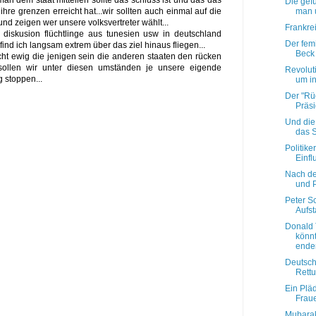
man dem staat mitteilen sollte das schluss ist und das das
Die gefü
man u
ihre grenzen erreicht hat...wir sollten auch einmal auf die
nd zeigen wer unsere volksvertreter wählt...
Frankrei
diskusion flüchtlinge aus tunesien usw in deutschland
Der femi
nd ich langsam extrem über das ziel hinaus fliegen...
Beck 
cht ewig die jenigen sein die anderen staaten den rücken
e sollen wir unter diesen umständen je unsere eigende
Revolut
 stoppen...
um in
Der "Rüc
Präs
Und die
das S
Politike
Einfl
Nach de
und P
Peter Sc
Aufst
Donald 
könn
ende
Deutsch
Rettu
Ein Plä
Frau
Mubara