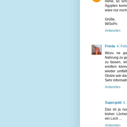
Hehe, so sch
Ägypten kommt
wäre nur noch
Grüße,
WiSoPo
Antworten
Frieda
4. Feb
Wozu ne gan
Nahrung zu ge
zu fassen, w
ereifern kö
wieder umfäll
Glotze wär da
Sehr informati
Antworten
Supergold
4.
Das ist ja nu
bisher: Löche
ein Loch ...
Antworten