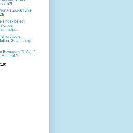
ndern?!
lationäre Zwickmühle
EZB
isindex belegt
sion der
smittelpr...
ich grüßt die
ution: Gefahr steigt
ie Bewegung "6. April"
e Mubarak?
(19)