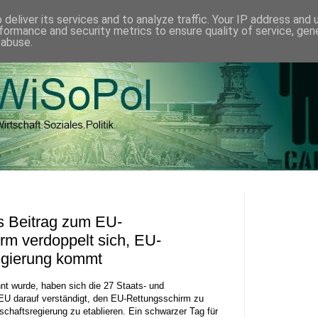
deliver its services and to analyze traffic. Your IP address and
formance and security metrics to ensure quality of service, ge
 abuse.
s Beitrag zum EU-
rm verdoppelt sich, EU-
egierung kommt
nt wurde, haben sich die 27 Staats- und
EU darauf verständigt, den EU-Rettungsschirm zu
tschaftsregierung zu etablieren. Ein schwarzer Tag für