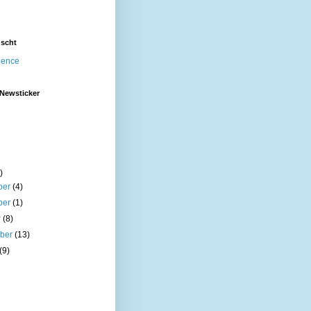
nscht
igence
 Newsticker
)
ber
(4)
ber
(1)
r
(8)
mber
(13)
(9)