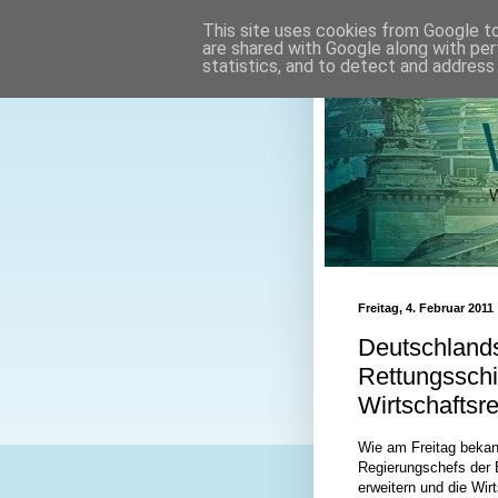
This site uses cookies from Google to 
are shared with Google along with per
statistics, and to detect and address
Freitag, 4. Februar 2011
Deutschland
Rettungsschi
Wirtschaftsr
Wie am Freitag bekan
Regierungschefs der 
erweitern und die Wir