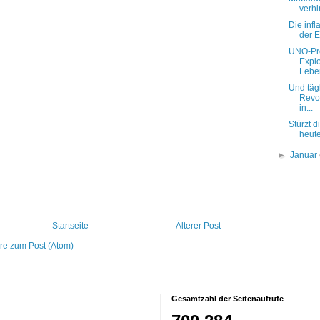
verhi
Die inf
der 
UNO-Pre
Explo
Leben
Und tägl
Revol
in...
Stürzt d
heut
►
Januar
Startseite
Älterer Post
e zum Post (Atom)
Gesamtzahl der Seitenaufrufe