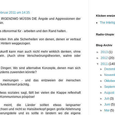
ebruar 2011 um 14:35
Klicken erwü
 = IRGENDWO MÜSSN DIE Ängste und Aggressionen der
The Intell
in.
 ottonormal für - arbeiten und den Rand halten.
Radio-Utopie
rden ihm alle Sicherheiten von denen, denen er vertraut
m Hintern weggezogen.
Blog-Archiv
ukunft kann man auch nicht mehr wirklich denken, ohne
►
2013
(1)
eln. (Auch ohne Verschwörungstheorien, wahre oder
►
2012
(20)
▼
2011
(140
 Dingen: Wo sind alternative Konzepte, denen man sich
►
Dezem
 systems zuwenden könnte?
►
Novem
3 meinungen - und das entzweien der menschen
►
Oktobe
funkrtioniert prächtig.
►
Septe
►
August
was soziales sagt, fällt bei vielen die Klappe reflexhaft
h Kommunismus pöspöse!
►
Juli
(3)
►
Juni
(5)
 meint, die Länder sollten etwas langsamer
sen und nicht so Halsüberkopf gegen große Ablehnung
►
Mai
(5)
kerungsteile und es sollte in ländern wo die eigene