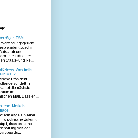
räge
 verzögert ESM
sverfassungsgericht
despräsident Joachim
Aufschub und
somit die Pläne der
en Staats- und Re...
IKNews: Was treibt
 in Mali?
sische Präsident
ollande zündelt in
startet die nächste
sstufe im
ischen Mali. Dass er ...
h lebe. Merkels
frage
zlerin Angela Merkel
hre politische Zukunft
üpft, dass es keine
schaftung von den
uropas du...