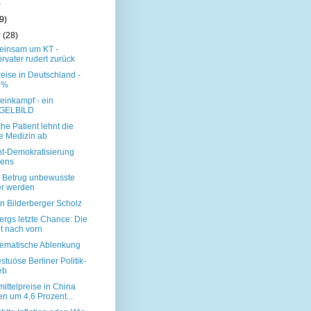
)
9)
r
(28)
 einsam um KT -
rvater rudert zurück
reise in Deutschland -
8%
einkampf - ein
GELBILD
che Patient lehnt die
re Medizin ab
ht-Demokratisierung
iens
 Betrug unbewusste
er werden
n Bilderberger Scholz
ergs letzte Chance: Die
t nach vorn
tematische Ablenkung
stuöse Berliner Politik-
eb
ittelpreise in China
en um 4,6 Prozent...