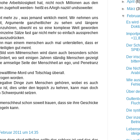
►
April
(6
ohe Arbeitslosigkeit hat, nicht noch Millionen aus den
n zugeholt werden- heißt es AArgh naziii! undsoweiter.
►
März
(3
▼
Februa
ht mehr zu , was jemand wirklich meint. Wir nehmen uns
Es wird
it, Argumente ganzheitlicher zu sehen und längere
Dokto
anzuhören, obwohl es so eine komplexe Welt geworden
einzelne Sätze fast gar nicht mehr so einfach aussprechen
Importp
 auszudrücken.
+11,
n man einem menschen auch mal unterstellen, dass er
Der Sch
teiligten gut meint.
SPIE
e Bild vom Mitmenschen wird dann auch besonders schön
Der iris
ördert, wo seit einigen Jahren ständig Menschen gezeigt
bitte
ie armselige Seite der Menschheit an ego, und Penetranz
Die Nic
Arab
waltfilme-Mord und Totschlag überall.
rzogen worden.
Wie aus
egative Dinge zum Menschen gehören, wobei es auch
Fehl
iv ist, dies unter den teppich zu kehren, kann man doch
Über de
 Schwerpunkt setzen.
Guttenb
menschheut schon soweit trauen, dass sie ihre Geschicke
Fluch
regeln kann.
Die sys
Der inze
Betri
Lebensm
Februar 2011 um 14:35
steig