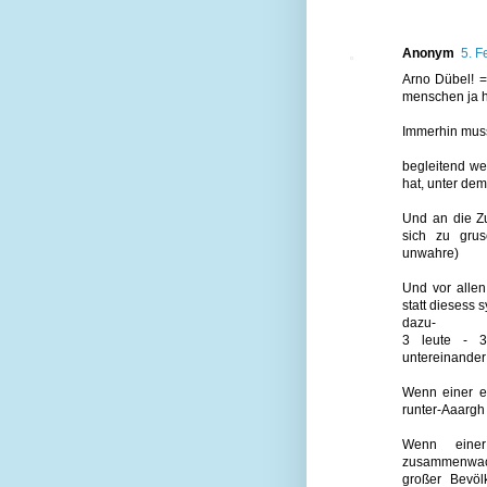
Anonym
5. F
Arno Dübel!
menschen ja h
Immerhin muss
begleitend we
hat, unter de
Und an die Z
sich zu grus
unwahre)
Und vor allen
statt diesess
dazu-
3 leute - 
untereinander 
Wenn einer et
runter-Aaarg
Wenn einer
zusammenwach
großer Bevöl