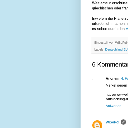
Welt erneut erschütte
griechischen oder fr
Inwiefern die Pläne z
erforderlich machen, 
es schon durch den
V
Eingestellt von
WiSoPol
Labels:
Deutschland EU
6 Kommentar
Anonym
4. F
Merkel gegen 
http://www.wel
Aufstockung-d
Antworten
WiSoPol