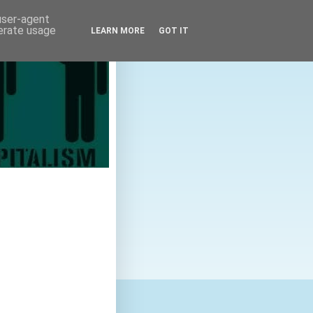
 user-agent
nerate usage
LEARN MORE
GOT IT