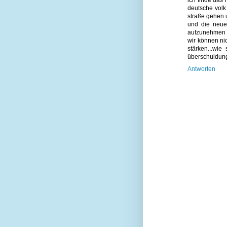
ich finde das 
deutsche volk 
straße gehen u
und die neue 
aufzunehmen fi
wir können ni
stärken...wi
überschuldung
Antworten