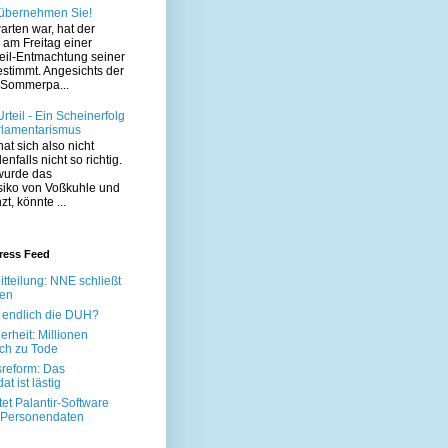
 übernehmen Sie!
arten war, hat der
am Freitag einer
eil-Entmachtung seiner
estimmt. Angesichts der
Sommerpa...
teil - Ein Scheinerfolg
rlamentarismus
at sich also nicht
enfalls nicht so richtig.
wurde das
siko von Voßkuhle und
t, könnte ...
ress Feed
itteilung: NNE schließt
ten
 endlich die DUH?
erheit: Millionen
ich zu Tode
sreform: Das
t ist lästig
tet Palantir-Software
n Personendaten