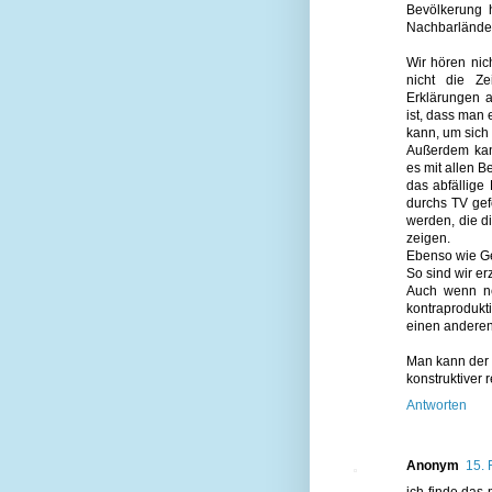
Bevölkerung h
Nachbarländer
Wir hören nic
nicht die Ze
Erklärungen 
ist, dass man 
kann, um sich
Außerdem kan
es mit allen Be
das abfällig
durchs TV gef
werden, die d
zeigen.
Ebenso wie Ge
So sind wir e
Auch wenn n
kontraprodukt
einen anderen
Man kann der 
konstruktiver 
Antworten
Anonym
15. 