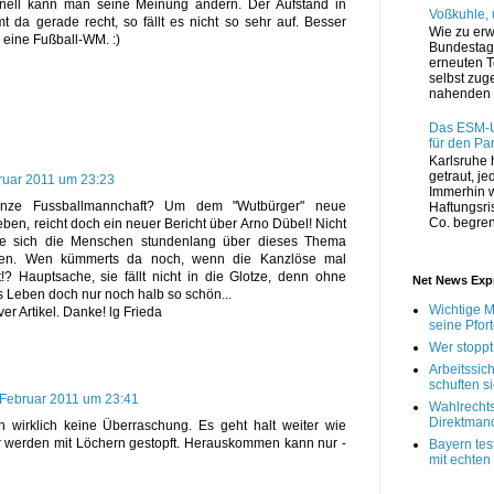
nell kann man seine Meinung ändern. Der Aufstand in
Voßkuhle,
 da gerade recht, so fällt es nicht so sehr auf. Besser
Wie zu erw
 eine Fußball-WM. :)
Bundestag 
erneuten T
selbst zug
nahenden 
Das ESM-Ur
für den Pa
Karlsruhe h
getraut, jed
ruar 2011 um 23:23
Immerhin 
ze Fussballmannchaft? Um dem "Wutbürger" neue
Haftungsri
Co. begrenz
ben, reicht doch ein neuer Bericht über Arno Dübel! Nicht
ie sich die Menschen stundenlang über dieses Thema
nnen. Wen kümmerts da noch, wenn die Kanzlöse mal
t!? Hauptsache, sie fällt nicht in die Glotze, denn ohne
Net News Exp
s Leben doch nur noch halb so schön...
Wichtige M
ver Artikel. Danke! lg Frieda
seine Pfor
Wer stoppt
Arbeitssich
schuften s
 Februar 2011 um 23:41
Wahlrecht
Direktmanda
n wirklich keine Überraschung. Es geht halt weiter wie
r werden mit Löchern gestopft. Herauskommen kann nur -
Bayern tes
mit echte