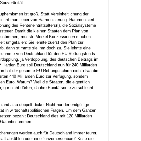
 Souveränität.
phemismen ist groß. Statt Vereinheitlichung der
richt man lieber von Harmonisierung. Haromonisiert
öhung des Renteneintrittsalters(!), die Sozialsysteme
steuer. Damit die kleinen Staaten dem Plan von
zustimmen, musste Merkel Konzessionen machen.
pelt umgefallen: Sie lehnte zuerst den Plan zur
ab, dann stimmte sie ihm doch zu. Sie lehnte eine
iesumme von Deutschland für den EU-Rettungsfonds
Verdopplung, ja Verdopplung, des deutschen Beitrags im
illiarden Euro soll Deutschland nun für 240 Milliarden
n hat der gesamte EU-Rettungsschirm nicht etwa die
erten 440 Milliarden Euro zur Verfügung, sondern
rden Euro. Warum? Weil die Staaten, die eigentlich
, gar nicht dürfen, da ihre Bonitätsnote zu schlecht
and also doppelt dicke: Nicht nur der endgültige
tät in wirtschaftspolitischen Fragen. Um dem Ganzen
etzen bezahlt Deutschland dies mit 120 Milliarden
n Garantiesummen.
icherungen werden auch für Deutschland immer teurer.
chaft abkühlen oder eine "unvorhersehbare" Krise die