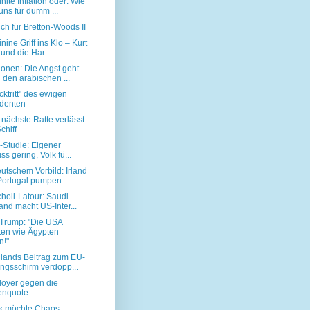
hlte Inflation oder: Wie
ns für dumm ...
ch für Bretton-Woods II
nine Griff ins Klo – Kurt
und die Har...
ionen: Die Angst geht
 den arabischen ...
ktritt" des ewigen
identen
 nächste Ratte verlässt
chiff
r-Studie: Eigener
uss gering, Volk fü...
utschem Vorbild: Irland
ortugal pumpen...
holl-Latour: Saudi-
and macht US-Inter...
Trump: "Die USA
ten wie Ägypten
n!"
lands Beitrag zum EU-
ngsschirm verdopp...
doyer gegen die
enquote
k möchte Chaos