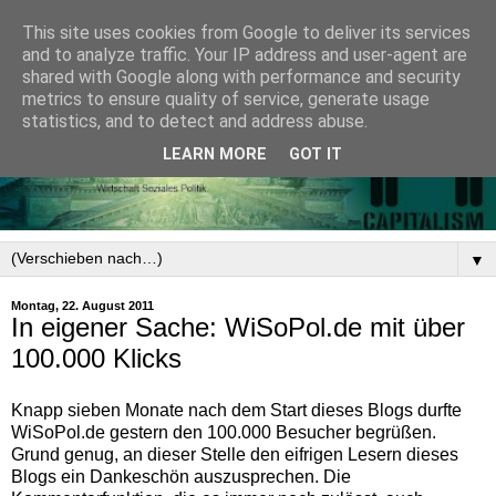
This site uses cookies from Google to deliver its services
and to analyze traffic. Your IP address and user-agent are
shared with Google along with performance and security
metrics to ensure quality of service, generate usage
statistics, and to detect and address abuse.
LEARN MORE
GOT IT
▼
Montag, 22. August 2011
In eigener Sache: WiSoPol.de mit über
100.000 Klicks
Knapp sieben Monate nach dem Start dieses Blogs durfte
WiSoPol.de gestern den 100.000 Besucher begrüßen.
Grund genug, an dieser Stelle den eifrigen Lesern dieses
Blogs ein Dankeschön auszusprechen. Die