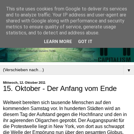
This site uses cookies from Google to deliver its services
and to analyze traffic. Your IP address and user-agent are
shared with Google along with performance and security
metrics to ensure quality of service, generate usage
statistics, and to detect and address abuse.
LEARN MORE
GOT IT
▼
Mittwoch, 12. Oktober 2011
15. Oktober - Der Anfang vom Ende
Weltweit bereiten sich tausende Menschen auf den
kommenden Samstag vor. In hunderten Städten wird an
diesem Tag der Aufstand gegen die Hochfinanz und den in
ihr agierenden Oligarchen geprobt. Der Augangspunkt für
die Protestwelle liegt in New York, von dort aus schwappt
die Welle der Empörung nun über den gesamten Globus.